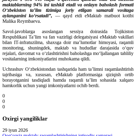
maktablarning 94% ini tashkil etadi va onlayn baholash formati
O‘zbekiston ta’lim tizimiga joriy etilgan samarali vositaga
aylanganini ko‘rsatadi”,
— qayd etdi eMaktab matbuot kotibi
Malika Reymbaeva.
Savol-javoblarga asoslangan sessiya doirasida Tojikiston
Respublikasi Ta’lim va fan vazirligi delegatsiyasi eMaktab vakillari
bilan IT-infratuzilma, shaxsga doir ma’lumotlar himoyasi, raqamli
monitoring, shuningdek, maktab va hududlar darajasida o‘quv
rejalari, davomat va o‘zlashtirishni baholashga mo‘ljallangan tahliliy
vositalarning imkoniyatlarini muhokama qildi.
Uchrashuv O‘zbekistondan tashqarida ham ta’limni raqamlashtirish
tajribasiga va, xususan, eMaktab platformasiga qiziqish ortib
borayotganini tasdiqladi hamda raqamli ta’lim sohasida xalqaro
hamkorlik uchun yangi imkoniyatlarni ochib berdi.
0
0
0
Oxirgi yangiliklar
29 iyun 2026
Qog‘ozsiz maktab: raqamlashtirishning iqtisodiy samarasi