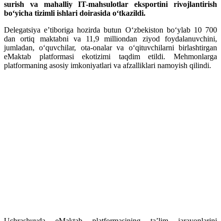
surish va mahalliy IT-mahsulotlar eksportini rivojlantirish
bo‘yicha tizimli ishlari doirasida oʻtkazildi.
Delegatsiya e’tiboriga hozirda butun O‘zbekiston bo‘ylab 10 700
dan ortiq maktabni va 11,9 milliondan ziyod foydalanuvchini,
jumladan, o‘quvchilar, ota-onalar va o‘qituvchilarni birlashtirgan
eMaktab platformasi ekotizimi taqdim etildi. Mehmonlarga
platformaning asosiy imkoniyatlari va afzalliklari namoyish qilindi.
Uchrashuvda eMaktab platformasining ta’lim jarayonlarini