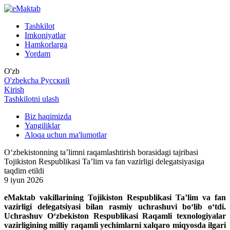
Tashkilot
Imkoniyatlar
Hamkorlarga
Yordam
O'zb
O'zbekcha
Русский
Kirish
Tashkilotni ulash
Biz haqimizda
Yangiliklar
Aloqa uchun ma'lumotlar
O‘zbekistonning ta’limni raqamlashtirish borasidagi tajribasi
Tojikiston Respublikasi Ta’lim va fan vazirligi delegatsiyasiga
taqdim etildi
9 iyun 2026
eMaktab vakillarining Tojikiston Respublikasi Ta’lim va fan
vazirligi delegatsiyasi bilan rasmiy uchrashuvi bo‘lib o‘tdi.
Uchrashuv O‘zbekiston Respublikasi Raqamli texnologiyalar
vazirligining milliy raqamli yechimlarni xalqaro miqyosda ilgari