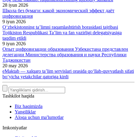
28 iyun 2026
Школа без бумаги: какой экономический эффект даёт
цифровизация
9 iyun 2026
O‘zbekistonning ta’limni raqamlashtirish borasidagi tajribasi
Tojikiston Respublikasi Ta’lim va fan vazirligi delegatsiyasiga
taqdim etildi
9 iyun 2026
Опыт цифровизации образования Узбекистана представлен
делегации Министерства образования и науки Республики
Таджикистан
20 may 2026
eMaktab — xalqaro ta’lim servislari orasida qoʻllab-quvvatlash sifati
boʻyicha yetakchilar qatoriga kirdi
Tashkilot haqida
Biz haqimizda
Yangiliklar
Aloqa uchun ma'lumotlar
Imkoniyatlar