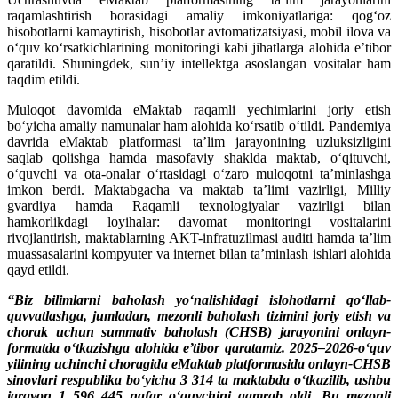
raqamlashtirish borasidagi amaliy imkoniyatlariga: qog‘oz
hisobotlarni kamaytirish, hisobotlar avtomatizatsiyasi, mobil ilova va
o‘quv ko‘rsatkichlarining monitoringi kabi jihatlarga alohida e’tibor
qaratildi. Shuningdek, sun’iy intellektga asoslangan vositalar ham
taqdim etildi.
Muloqot davomida eMaktab raqamli yechimlarini joriy etish
bo‘yicha amaliy namunalar ham alohida koʻrsatib oʻtildi. Pandemiya
davrida eMaktab platformasi ta’lim jarayonining uzluksizligini
saqlab qolishga hamda masofaviy shaklda maktab, o‘qituvchi,
o‘quvchi va ota-onalar o‘rtasidagi o‘zaro muloqotni ta’minlashga
imkon berdi. Maktabgacha va maktab ta’limi vazirligi, Milliy
gvardiya hamda Raqamli texnologiyalar vazirligi bilan
hamkorlikdagi loyihalar: davomat monitoringi vositalarini
rivojlantirish, maktablarning AKT-infratuzilmasi auditi hamda ta’lim
muassasalarini kompyuter va internet bilan ta’minlash ishlari alohida
qayd etildi.
“Biz bilimlarni baholash yoʻnalishidagi islohotlarni qo‘llab-
quvvatlashga, jumladan, mezonli baholash tizimini joriy etish va
chorak uchun summativ baholash (CHSB) jarayonini onlayn-
formatda o‘tkazishga alohida e’tibor qaratamiz. 2025–2026-o‘quv
yilining uchinchi choragida eMaktab platformasida onlayn-CHSB
sinovlari respublika bo‘yicha 3 314 ta maktabda o‘tkazilib, ushbu
jarayon 1 596 445 nafar o‘quvchini qamrab oldi. Bu mezonli